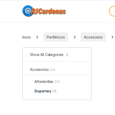
Skip to navigation
Skip to content
Sea
Categories
Inicio
Periféricos
Accesorios
Show All Categories
Accesorios
(24)
Alfombrillas
(23)
Soportes
(1)