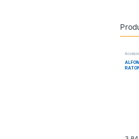
Prod
Accesor
Perifér
ALFOM
RATO
3,8