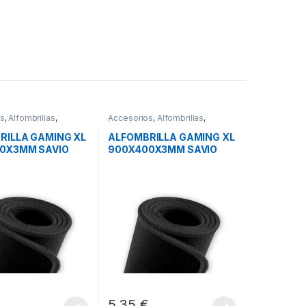
os
,
Alfombrillas
,
Accesorios
,
Alfombrillas
,
s
Periféricos
RILLA GAMING XL
ALFOMBRILLA GAMING XL
0X3MM SAVIO
900X400X3MM SAVIO
XL
GPCXL
€
5,35
€