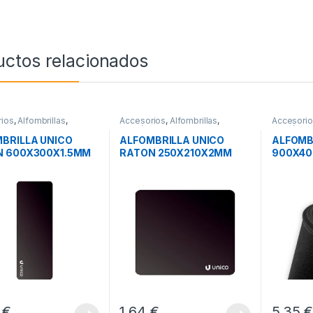
uctos relacionados
ios
,
Alfombrillas
,
Accesorios
,
Alfombrillas
,
Accesori
icos
Periféricos
Periférico
BRILLA UNICO
ALFOMBRILLA UNICO
ALFOMB
N 600X300X1.5MM
RATON 250X210X2MM
900X40
GBEPC
4
€
1,64
€
5,35