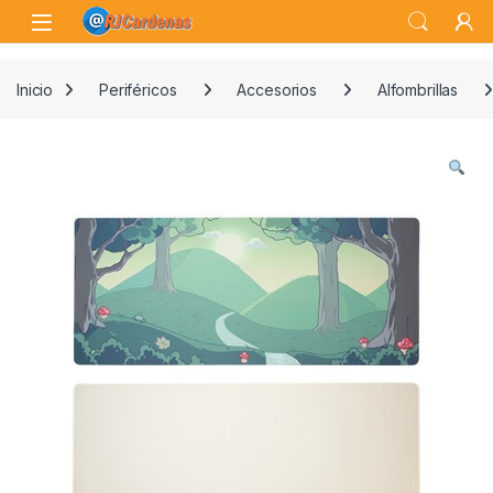
Skip to navigation
Skip to content
Open
Inicio
Periféricos
Accesorios
Alfombrillas