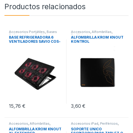
Productos relacionados
Accesorios Portátiles
,
Bases
Accesorios
,
Alfombrillas
,
Refrigeradoras
,
Periféricos
Periféricos
BASE REFRIGERADORA 6
ALFOMBRILLA KROM KNOUT
VENTILADORES SAVIO COS-
KONTROL
01
15,76
€
3,60
€
Accesorios
,
Alfombrillas
,
Accesorios iPad
,
Periféricos
,
Periféricos
Soportes iPad
ALFOMBRILLA KROM KNOUT
SOPORTE UNICO