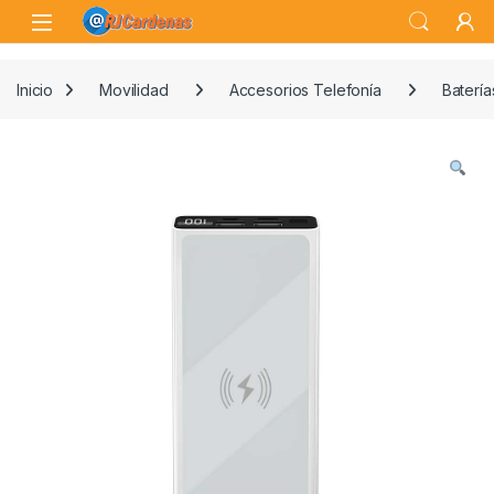
Skip to navigation
Skip to content
Open
Inicio
Movilidad
Accesorios Telefonía
Batería