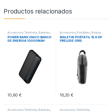
Productos relacionados
Accesorios Telefonía
,
Baterías
,
Accesorios Portátiles
,
Bolsas
Movilidad
Transporte Portátiles
,
Movilidad
POWER BANK UNICO BANCO
MALETIN PORTATIL 15.6 HP
DE ENERGIA 10000MAH
PRELUDE GRIS
10,80
€
16,20
€
Accesorios Telefonía
,
Baterías
,
Accesorios Telefonía
,