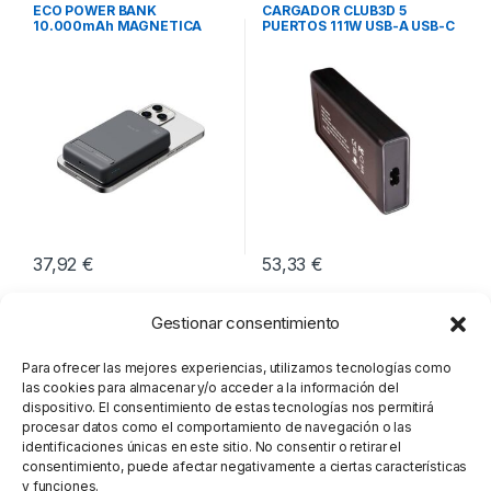
Movilidad
Cargadores Smartphones
,
ECO POWER BANK
CARGADOR CLUB3D 5
Movilidad
10.000mAh MAGNETICA
PUERTOS 111W USB-A USB-C
HUNE ROCA
37,92
€
53,33
€
Gestionar consentimiento
Para ofrecer las mejores experiencias, utilizamos tecnologías como
las cookies para almacenar y/o acceder a la información del
dispositivo. El consentimiento de estas tecnologías nos permitirá
procesar datos como el comportamiento de navegación o las
identificaciones únicas en este sitio. No consentir o retirar el
consentimiento, puede afectar negativamente a ciertas características
y funciones.