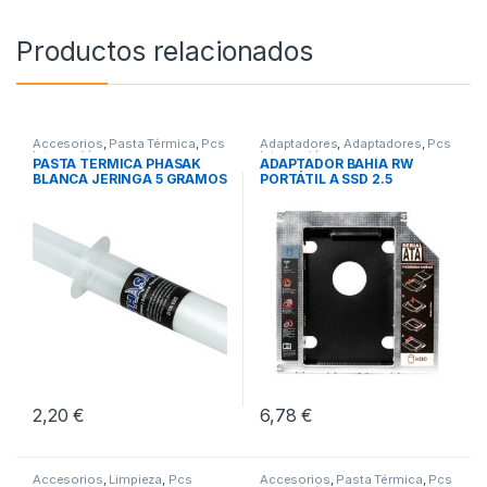
Productos relacionados
Accesorios
,
Pasta Térmica
,
Pcs
Adaptadores
,
Adaptadores
,
Pcs
Integración
Integración
PASTA TERMICA PHASAK
ADAPTADOR BAHÍA RW
BLANCA JERINGA 5 GRAMOS
PORTÁTIL A SSD 2.5
LOGILINK
2,20
€
6,78
€
Accesorios
,
Limpieza
,
Pcs
Accesorios
,
Pasta Térmica
,
Pcs