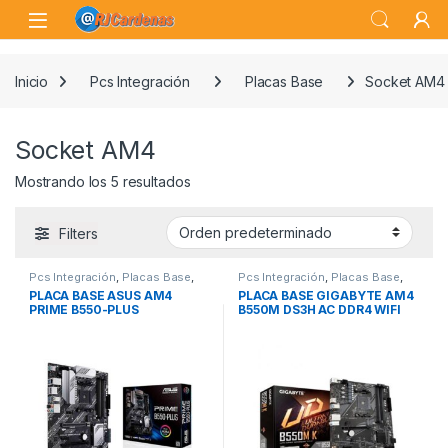
Skip to navigation
Skip to content
Open
Inicio
Pcs Integración
Placas Base
Socket AM4
Socket AM4
Mostrando los 5 resultados
Filters
Pcs Integración
,
Placas Base
,
Pcs Integración
,
Placas Base
,
Socket AM4
Socket AM4
PLACA BASE ASUS AM4
PLACA BASE GIGABYTE AM4
PRIME B550-PLUS
B550M DS3H AC DDR4 WIFI