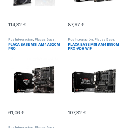
114,82
€
87,97
€
Pcs Integración
,
Placas Base
,
Pcs Integración
,
Placas Base
,
Socket AM4
Socket AM4
PLACA BASE MSI AM4 A520M
PLACA BASE MSI AM4 B550M
PRO
PRO-VDH WIFI
61,06
€
107,82
€
Pcs Integración
,
Placas Base
,