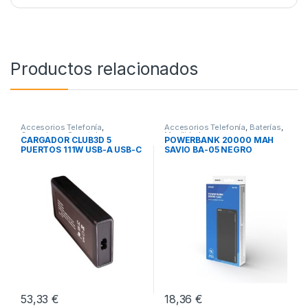
Productos relacionados
Accesorios Telefonía
,
Accesorios Telefonía
,
Baterías
,
Cargadores Smartphones
,
Movilidad
CARGADOR CLUB3D 5
POWERBANK 20000 MAH
Movilidad
PUERTOS 111W USB-A USB-C
SAVIO BA-05 NEGRO
53,33
€
18,36
€