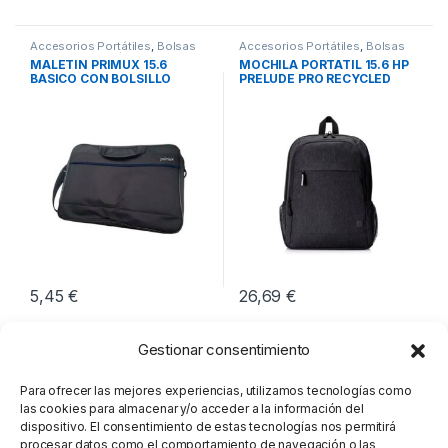
Accesorios Portátiles
,
Bolsas
Accesorios Portátiles
,
Bolsas
Transporte Portátiles
,
Movilidad
Transporte Portátiles
,
Movilidad
MALETIN PRIMUX 15.6
MOCHILA PORTATIL 15.6 HP
BASICO CON BOLSILLO
PRELUDE PRO RECYCLED
NEGRO
5,45
€
26,69
€
Gestionar consentimiento
Para ofrecer las mejores experiencias, utilizamos tecnologías como
las cookies para almacenar y/o acceder a la información del
dispositivo. El consentimiento de estas tecnologías nos permitirá
procesar datos como el comportamiento de navegación o las