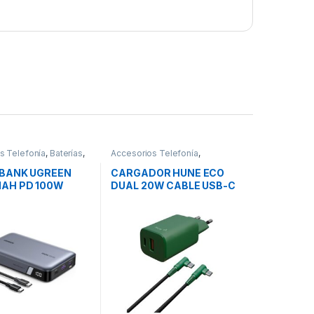
s Telefonía
,
Baterías
,
Accesorios Telefonía
,
Cargadores Smartphones
,
Movilidad
BANK UGREEN
CARGADOR HUNE ECO
AH PD 100W
DUAL 20W CABLE USB-C
A LIGHTNING