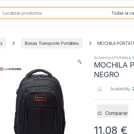
rch for:
es
Bolsas Transporte Portátiles
MOCHILA PORTATI
Accesorios Portátiles
,
MOCHILA P
NEGRO
Availability:
Comparar
11,08
€