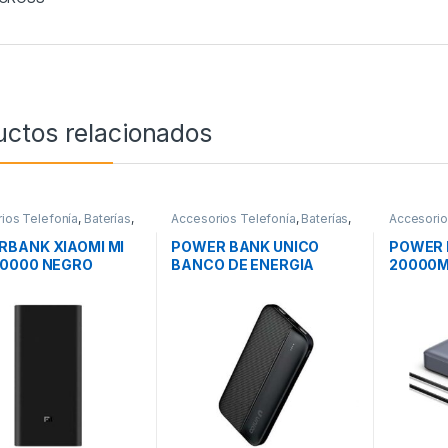
uctos relacionados
ios Telefonía
,
Baterías
,
Accesorios Telefonía
,
Baterías
,
Accesorio
ad
Movilidad
Movilidad
BANK XIAOMI MI
POWER BANK UNICO
POWER 
20000 NEGRO
BANCO DE ENERGIA
20000M
10000MAH