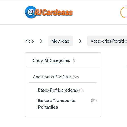
Skip to navigation
Skip to content
Sea
Categories
Inicio
Movilidad
Accesorios Portátil
Show All Categories
Accesorios Portátiles
(52)
Bases Refrigeradoras
(1)
Bolsas Transporte
(51)
Portátiles