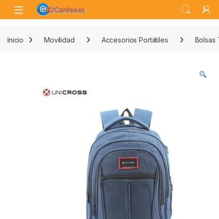
Skip to navigation
Skip to content
Open
Inicio
Movilidad
Accesorios Portátiles
Bolsas 