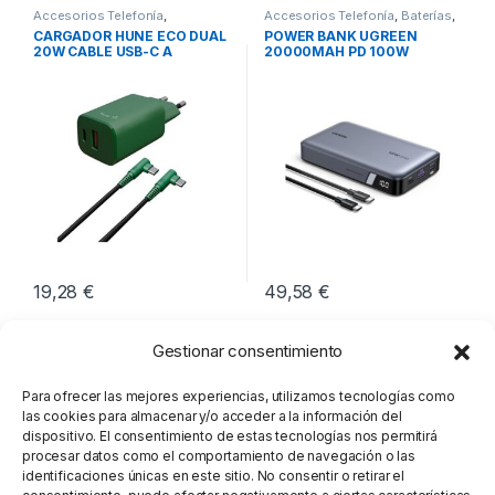
Accesorios Telefonía
,
Accesorios Telefonía
,
Baterías
,
Cargadores Smartphones
,
Movilidad
CARGADOR HUNE ECO DUAL
POWER BANK UGREEN
Movilidad
20W CABLE USB-C A
20000MAH PD 100W
LIGHTNING
19,28
€
49,58
€
Gestionar consentimiento
Para ofrecer las mejores experiencias, utilizamos tecnologías como
las cookies para almacenar y/o acceder a la información del
dispositivo. El consentimiento de estas tecnologías nos permitirá
procesar datos como el comportamiento de navegación o las
identificaciones únicas en este sitio. No consentir o retirar el