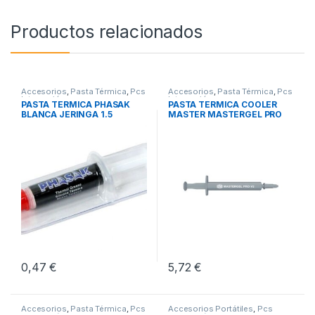
Productos relacionados
Accesorios
,
Pasta Térmica
,
Pcs
Accesorios
,
Pasta Térmica
,
Pcs
Integración
Integración
PASTA TERMICA PHASAK
PASTA TERMICA COOLER
BLANCA JERINGA 1.5
MASTER MASTERGEL PRO
GRAMOS
V2
0,47
€
5,72
€
Accesorios
,
Pasta Térmica
,
Pcs
Accesorios Portátiles
,
Pcs