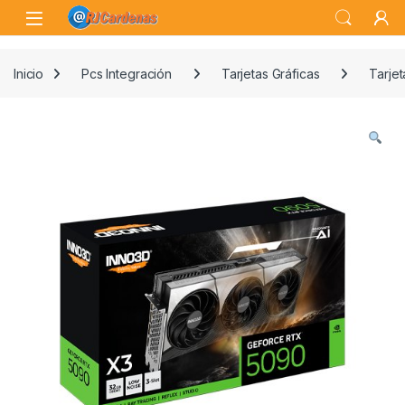
Skip to navigation
Skip to content
Open
Inicio
Pcs Integración
Tarjetas Gráficas
Tarjet