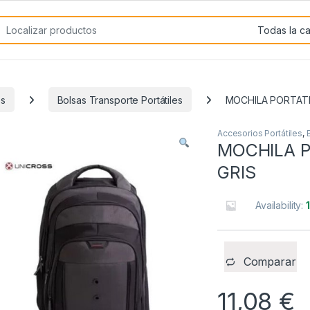
rch for:
es
Bolsas Transporte Portátiles
MOCHILA PORTATI
Accesorios Portátiles
,
MOCHILA P
GRIS
Availability:
Comparar
11,08
€