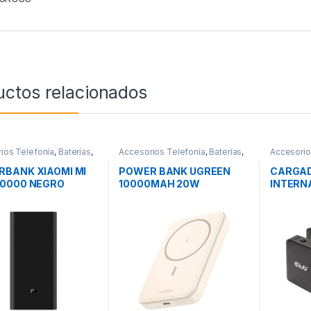
uctos relacionados
ios Telefonía
,
Baterías
,
Accesorios Telefonía
,
Baterías
,
Accesorio
ad
Movilidad
Cargador
Movilidad
BANK XIAOMI MI
POWER BANK UGREEN
CARGAD
20000 NEGRO
10000MAH 20W
INTERN
MAGNÉTICO
GAN 14