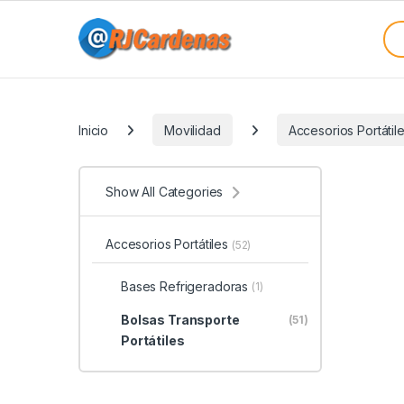
Skip to navigation
Skip to content
Sea
Categories
Inicio
Movilidad
Accesorios Portátil
Show All Categories
Accesorios Portátiles
(52)
Bases Refrigeradoras
(1)
Bolsas Transporte
(51)
Portátiles