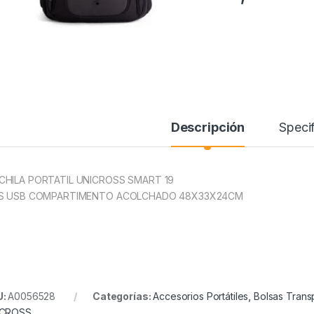
Descripción
Specif
HILA PORTATIL UNICROSS SMART 19
IS USB COMPARTIMENTO ACOLCHADO 48X33X24CM
U:
A0056528
Categorías:
Accesorios Portátiles
,
Bolsas Transp
ICROSS