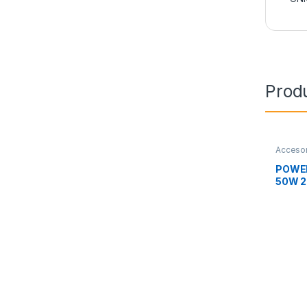
Prod
Accesor
Movilid
POWER
50W 