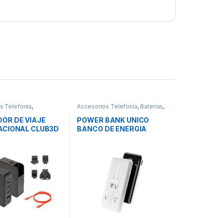
s Telefonía
,
Accesorios Telefonía
,
Baterías
,
es Smartphones
,
Movilidad
OR DE VIAJE
POWER BANK UNICO
ACIONAL CLUB3D
BANCO DE ENERGIA
0W
10000MAH