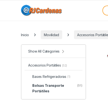
Skip to navigation
Skip to content
Sea
Categories
Inicio
Movilidad
Accesorios Portátil
Show All Categories
Accesorios Portátiles
(52)
Bases Refrigeradoras
(1)
Bolsas Transporte
(51)
Portátiles