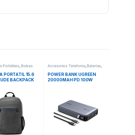
 Portátiles
,
Bolsas
Accesorios Telefonía
,
Baterías
,
 Portátiles
,
Movilidad
Movilidad
 PORTATIL 15.6
POWER BANK UGREEN
LUDE BACKPACK
20000MAH PD 100W