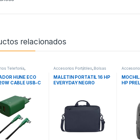
uctos relacionados
ios Telefonía
,
Accesorios Portátiles
,
Bolsas
Accesorios
ores Smartphones
,
Transporte Portátiles
,
Movilidad
Transporte
ad
ADOR HUNE ECO
MALETIN PORTATIL 16 HP
MOCHILA
20W CABLE USB-C
EVERYDAY NEGRO
HP PRE
HTNING
GRIS