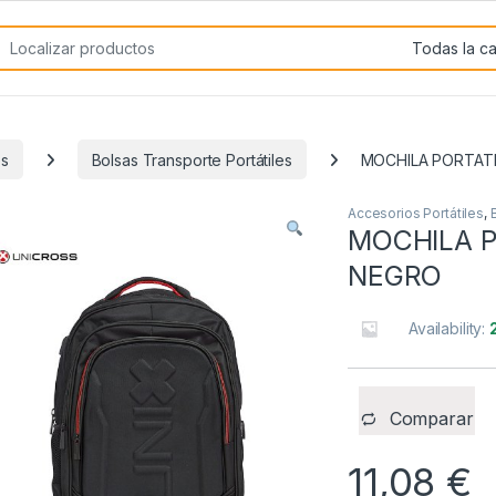
rch for:
es
Bolsas Transporte Portátiles
MOCHILA PORTATI
Accesorios Portátiles
,
MOCHILA P
NEGRO
Availability:
Comparar
11,08
€