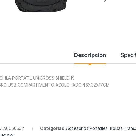
Descripción
Specif
HILA PORTATIL UNICROSS SHIELD 19
GRO USB COMPARTIMENTO ACOLCHADO 46X32X17CM
U:
A0056502
Categorías:
Accesorios Portátiles
,
Bolsas Transp
ICROSS