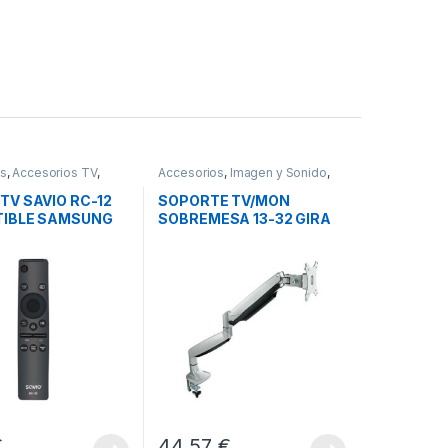
os
,
Accesorios TV
,
Accesorios
,
Imagen y Sonido
,
Sonido
Soportes TV
TV SAVIO RC-12
SOPORTE TV/MON
IBLE SAMSUNG
SOBREMESA 13-32 GIRA
TV
INCL PLATA
€
44,57
€