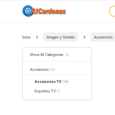
Skip to navigation
Skip to content
Sea
Categories
Inicio
Imagen y Sonido
Accesorios
Show All Categories
Accesorios
(19)
Accesorios TV
(18)
Soportes TV
(1)