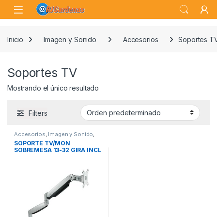
Skip to navigation
Skip to content
Open
Inicio
Imagen y Sonido
Accesorios
Soportes T
Soportes TV
Mostrando el único resultado
Filters
Accesorios
,
Imagen y Sonido
,
Soportes TV
SOPORTE TV/MON
SOBREMESA 13-32 GIRA INCL
PLATA