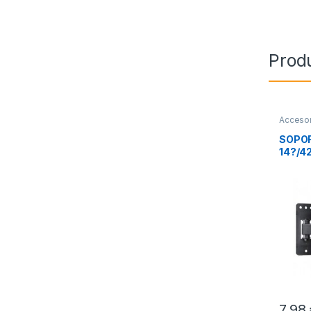
Prod
Accesor
Imagen 
SOPOR
14?/4
7,98