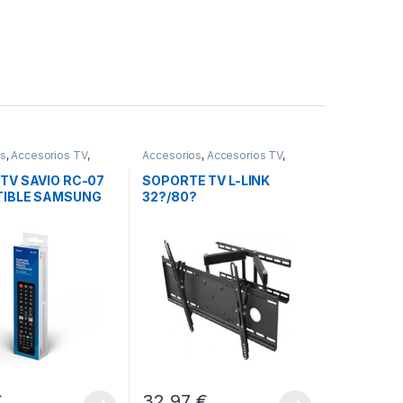
os
,
Accesorios TV
,
Accesorios
,
Accesorios TV
,
Sonido
Imagen y Sonido
TV SAVIO RC-07
SOPORTE TV L-LINK
IBLE SAMSUNG
32?/80?
TV
€
32,97
€