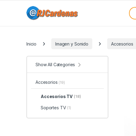
Skip to navigation
Skip to content
Sea
Categories
Inicio
Imagen y Sonido
Accesorios
Show All Categories
Accesorios
(19)
Accesorios TV
(18)
Soportes TV
(1)