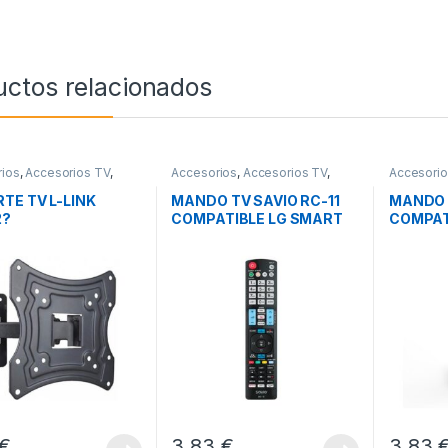
uctos relacionados
ios
,
Accesorios TV
,
Accesorios
,
Accesorios TV
,
Accesori
y Sonido
Imagen y Sonido
Imagen y 
TE TV L-LINK
MANDO TV SAVIO RC-11
MANDO 
2?
COMPATIBLE LG SMART
COMPAT
TV 3D
SMART 
€
3,83
€
3,83