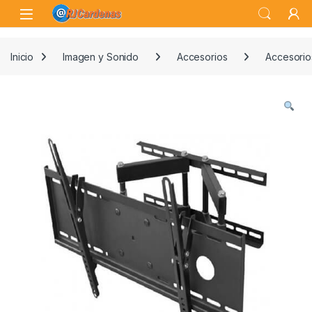
Skip to navigation
Skip to content
Open
Inicio
Imagen y Sonido
Accesorios
Accesorio