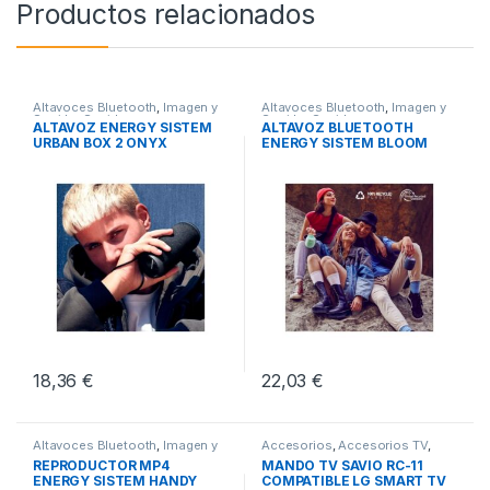
Productos relacionados
Altavoces Bluetooth
,
Imagen y
Altavoces Bluetooth
,
Imagen y
Sonido
,
Sonido
Sonido
,
Sonido
ALTAVOZ ENERGY SISTEM
ALTAVOZ BLUETOOTH
URBAN BOX 2 ONYX
ENERGY SISTEM BLOOM
AZUL
18,36
€
22,03
€
Altavoces Bluetooth
,
Imagen y
Accesorios
,
Accesorios TV
,
Sonido
,
Sonido
Imagen y Sonido
REPRODUCTOR MP4
MANDO TV SAVIO RC-11
ENERGY SISTEM HANDY
COMPATIBLE LG SMART TV