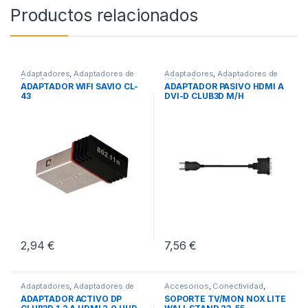
Productos relacionados
Adaptadores
,
Adaptadores de
Adaptadores
,
Adaptadores de
Red
,
Conectividad
Video
,
Conectividad
ADAPTADOR WIFI SAVIO CL-
ADAPTADOR PASIVO HDMI A
43
DVI-D CLUB3D M/H
2,94
€
7,56
€
Adaptadores
,
Adaptadores de
Accesorios
,
Conectividad
,
Video
,
Conectividad
Soportes TV
ADAPTADOR ACTIVO DP
SOPORTE TV/MON NOX LITE