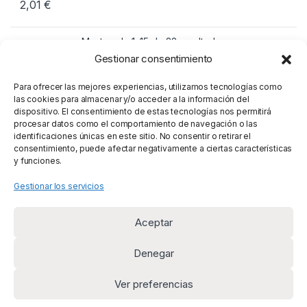
2,01
€
Mostrando 1–15 de 22 resultados
Gestionar consentimiento
1
2
Para ofrecer las mejores experiencias, utilizamos tecnologías como
las cookies para almacenar y/o acceder a la información del
dispositivo. El consentimiento de estas tecnologías nos permitirá
procesar datos como el comportamiento de navegación o las
identificaciones únicas en este sitio. No consentir o retirar el
consentimiento, puede afectar negativamente a ciertas características
y funciones.
Gestionar los servicios
Aceptar
Denegar
Ver preferencias
¿Alguna duda? Llámanos