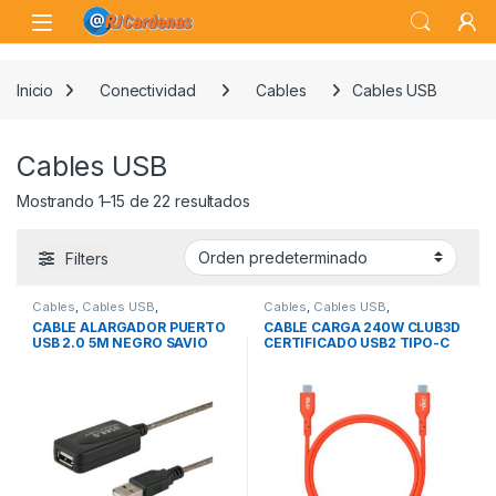
Skip to navigation
Skip to content
Open
Inicio
Conectividad
Cables
Cables USB
Cables USB
Mostrando 1–15 de 22 resultados
Filters
Cables
,
Cables USB
,
Cables
,
Cables USB
,
Conectividad
Conectividad
CABLE ALARGADOR PUERTO
CABLE CARGA 240W CLUB3D
USB 2.0 5M NEGRO SAVIO
CERTIFICADO USB2 TIPO-C
2M