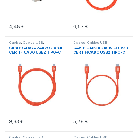
4,48
€
6,67
€
Cables
,
Cables USB
,
Cables
,
Cables USB
,
Conectividad
Conectividad
CABLE CARGA 240W CLUB3D
CABLE CARGA 240W CLUB3D
CERTIFICADO USB2 TIPO-C
CERTIFICADO USB2 TIPO-C
3M
1M
9,33
€
5,78
€
Cables
,
Cables USB
,
Cables
,
Cables USB
,