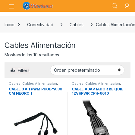
Skip to navigation
Skip to content
Open
Inicio
Conectividad
Cables
Cables Alimentació
Cables Alimentación
Mostrando los 10 resultados
Filters
Cables
,
Cables Alimentación
,
Cables
,
Cables Alimentación
,
Conectividad
Conectividad
CABLE 3 A 1 PWM PHOBYA 30
CABLE ADAPTADOR BE QUIET
CM NEGRO 1
12VHPWR CPH-6610