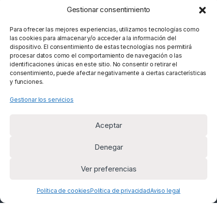
Gestionar consentimiento
Mostrando los 10 resultados
Para ofrecer las mejores experiencias, utilizamos tecnologías como
las cookies para almacenar y/o acceder a la información del
dispositivo. El consentimiento de estas tecnologías nos permitirá
procesar datos como el comportamiento de navegación o las
identificaciones únicas en este sitio. No consentir o retirar el
consentimiento, puede afectar negativamente a ciertas características
y funciones.
Gestionar los servicios
Aceptar
Denegar
Ver preferencias
¿Alguna duda? Llámanos
+34 669 954 625
Política de cookies
Política de privacidad
Aviso legal