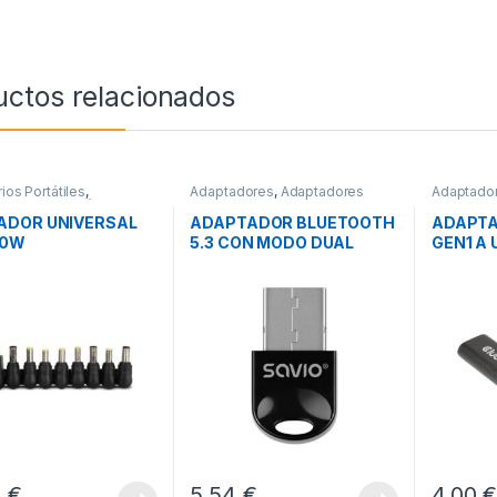
uctos relacionados
ios Portátiles
,
Adaptadores
,
Adaptadores
Adaptado
res para Portátiles
,
Bluetooth
,
Conectividad
Video
,
Co
vidad
ADOR UNIVERSAL
ADAPTADOR BLUETOOTH
ADAPTA
90W
5.3 CON MODO DUAL
GEN1 A
SAVIO BT-060
M/H
8
€
5,54
€
4,00