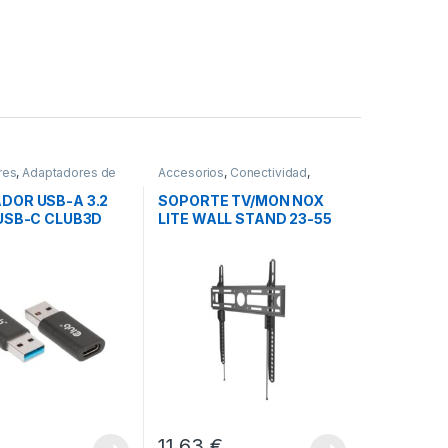
res
,
Adaptadores de
Accesorios
,
Conectividad
,
nectividad
Soportes TV
DOR USB-A 3.2
SOPORTE TV/MON NOX
 USB-C CLUB3D
LITE WALL STAND 23-55
€
11,63
€