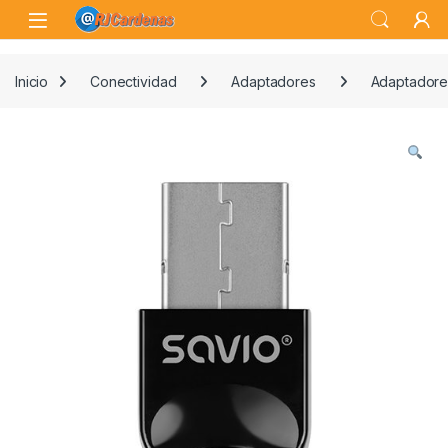
Skip to navigation
Skip to content
Open
Inicio
Conectividad
Adaptadores
Adaptadore