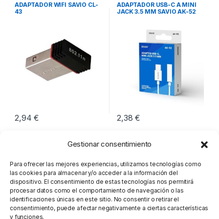
Red
,
Conectividad
Audio
,
Conectividad
ADAPTADOR WIFI SAVIO CL-
ADAPTADOR USB-C A MINI
43
JACK 3.5 MM SAVIO AK-52
2,94
€
2,38
€
Gestionar consentimiento
Para ofrecer las mejores experiencias, utilizamos tecnologías como
las cookies para almacenar y/o acceder a la información del
dispositivo. El consentimiento de estas tecnologías nos permitirá
procesar datos como el comportamiento de navegación o las
identificaciones únicas en este sitio. No consentir o retirar el
consentimiento, puede afectar negativamente a ciertas características
y funciones.