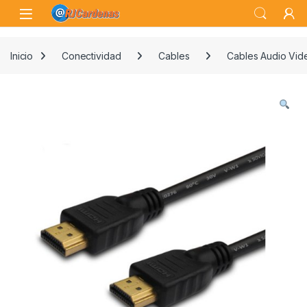
Skip to navigation
Skip to content
Open
Inicio
Conectividad
Cables
Cables Audio Vid