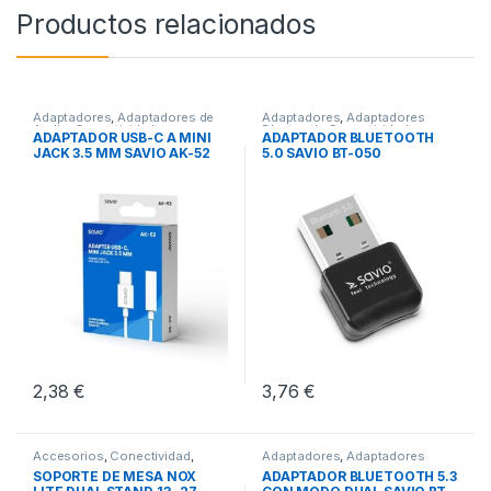
Productos relacionados
Adaptadores
,
Adaptadores de
Adaptadores
,
Adaptadores
Audio
,
Conectividad
Bluetooth
,
Conectividad
ADAPTADOR USB-C A MINI
ADAPTADOR BLUETOOTH
JACK 3.5 MM SAVIO AK-52
5.0 SAVIO BT-050
2,38
€
3,76
€
Accesorios
,
Conectividad
,
Adaptadores
,
Adaptadores
Soportes TV
Bluetooth
,
Conectividad
SOPORTE DE MESA NOX
ADAPTADOR BLUETOOTH 5.3