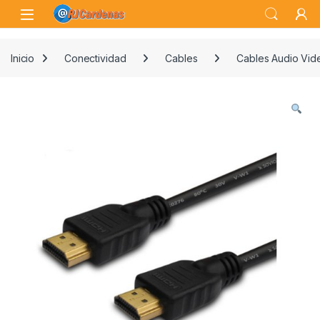
Skip to navigation
Skip to content
Open
Inicio
Conectividad
Cables
Cables Audio Vid