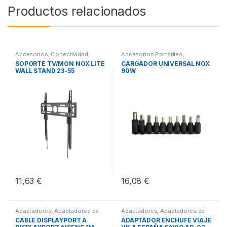
Productos relacionados
Accesorios
,
Conectividad
,
Accesorios Portátiles
,
Soportes TV
Cargadores para Portátiles
,
SOPORTE TV/MON NOX LITE
CARGADOR UNIVERSAL NOX
Conectividad
WALL STAND 23-55
90W
11,63
€
16,08
€
Adaptadores
,
Adaptadores de
Adaptadores
,
Adaptadores de
Video
,
Conectividad
Corriente
,
Conectividad
CABLE DISPLAYPORT A
ADAPTADOR ENCHUFE VIAJE