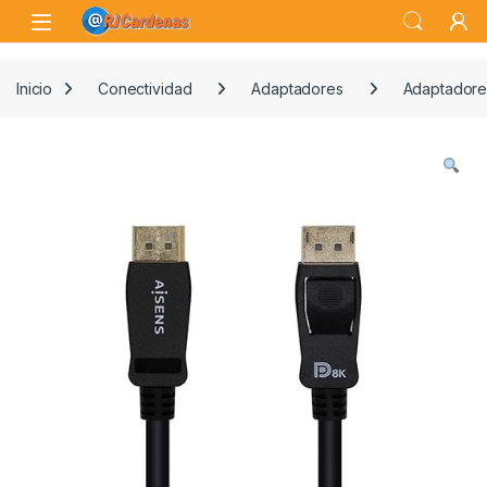
Skip to navigation
Skip to content
Open
Inicio
Conectividad
Adaptadores
Adaptadore