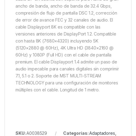
ancho de banda, ancho de banda de 32.4 Gbps,
compresión de flujo de pantalla DSC 1.2, corrección
de error de avance FEC y 32 canales de audio. El
cable Displayport 8K es compatible con las
versiones anteriores de DisplayPort 1.2. Compatible
con hasta 8K (7680×4320) incluyendo 5K
(5120×2880 @ 60Hz), 4K Ultra HD (3840×2160 @
60Hz) y 1080P (Full HD) con el cable de pantalla
premium. El cable Displayport 1.4 admite un paso de
audio impecable para canales digitales sin comprimir
7.1, 5.1 o 2. Soporte de MST MULTI-STREAM
TECHNOLOGY para una configuración de monitores
múltiples con el cable. Longitud de 1 metro.
SKU:
A0038529
Categorías:
Adaptadores
,