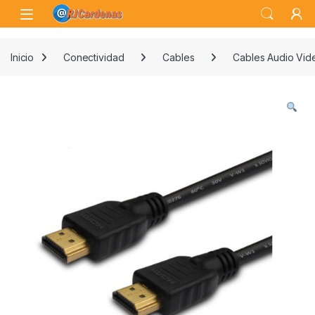
Skip to navigation
Skip to content
Open
Inicio
Conectividad
Cables
Cables Audio Vid