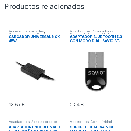
Productos relacionados
Accesorios Portátiles
,
Adaptadores
,
Adaptadores
Cargadores para Portátiles
,
Bluetooth
,
Conectividad
CARGADOR UNIVERSAL NOX
ADAPTADOR BLUETOOTH 5.3
Conectividad
45W
CON MODO DUAL SAVIO BT-
060
12,85
€
5,54
€
Adaptadores
,
Adaptadores de
Accesorios
,
Conectividad
,
Corriente
,
Conectividad
Soportes TV
ADAPTADOR ENCHUFE VIAJE
SOPORTE DE MESA NOX