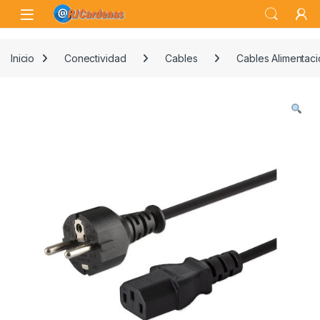
Skip to navigation
Skip to content
Open
Inicio
Conectividad
Cables
Cables Alimentaci