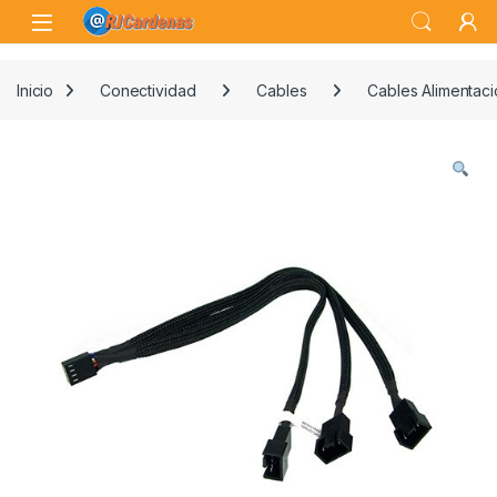
Skip to navigation
Skip to content
Open
Inicio
Conectividad
Cables
Cables Alimentaci