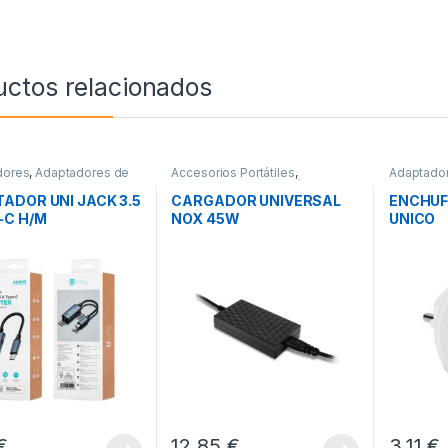
uctos relacionados
dores
,
Adaptadores de
Accesorios Portátiles
,
Adaptado
onectividad
Cargadores para Portátiles
,
Corriente
Conectividad
ADOR UNI JACK 3.5
CARGADOR UNIVERSAL
ENCHUF
-C H/M
NOX 45W
UNICO
€
12,85
€
3,11
€