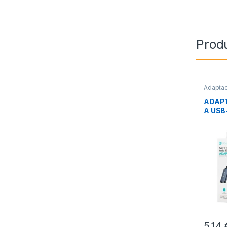
Prod
Adapta
Audio
,
C
ADAPT
A USB
5,14