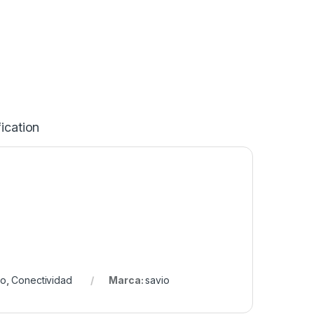
ication
io
,
Conectividad
Marca:
savio