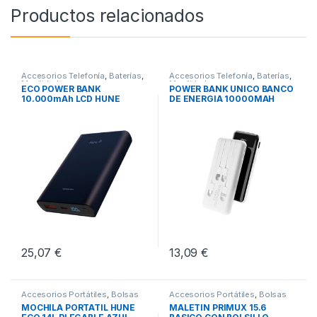
Productos relacionados
Accesorios Telefonía
,
Baterías
,
Accesorios Telefonía
,
Baterías
,
Movilidad
Movilidad
ECO POWER BANK
POWER BANK UNICO BANCO
10.000mAh LCD HUNE
DE ENERGIA 10000MAH
OCEANO
25,07
€
13,09
€
Accesorios Portátiles
,
Bolsas
Accesorios Portátiles
,
Bolsas
Transporte Portátiles
,
Movilidad
Transporte Portátiles
,
Movilidad
MOCHILA PORTATIL HUNE
MALETIN PRIMUX 15.6