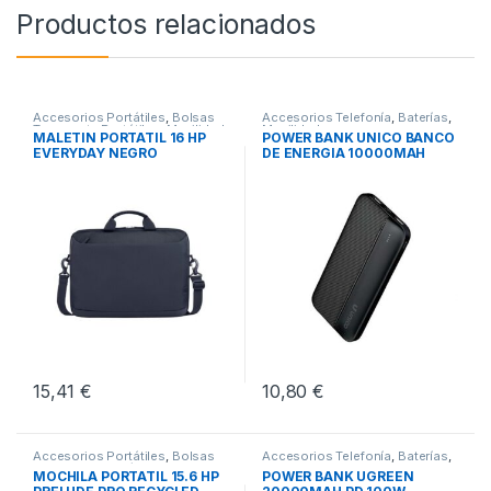
Productos relacionados
Accesorios Portátiles
,
Bolsas
Accesorios Telefonía
,
Baterías
,
Transporte Portátiles
,
Movilidad
Movilidad
MALETIN PORTATIL 16 HP
POWER BANK UNICO BANCO
EVERYDAY NEGRO
DE ENERGIA 10000MAH
15,41
€
10,80
€
Accesorios Portátiles
,
Bolsas
Accesorios Telefonía
,
Baterías
,
Transporte Portátiles
,
Movilidad
Movilidad
MOCHILA PORTATIL 15.6 HP
POWER BANK UGREEN