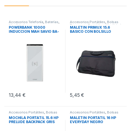
Accesorios Telefonía
,
Baterías
,
Accesorios Portátiles
,
Bolsas
Movilidad
Transporte Portátiles
,
Movilidad
POWERBANK 10000
MALETIN PRIMUX 15.6
INDUCCION MAH SAVIO BA-
BASICO CON BOLSILLO
06 BLANCO
NEGRO
13,44
€
5,45
€
Accesorios Portátiles
,
Bolsas
Accesorios Portátiles
,
Bolsas
Transporte Portátiles
,
Movilidad
Transporte Portátiles
,
Movilidad
MOCHILA PORTATIL 15.6 HP
MALETIN PORTATIL 16 HP
PRELUDE BACKPACK GRIS
EVERYDAY NEGRO