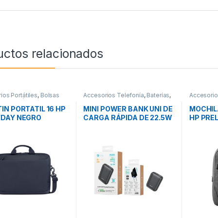
uctos relacionados
ios Portátiles
,
Bolsas
Accesorios Telefonía
,
Baterías
,
Accesorios
rte Portátiles
,
Movilidad
Movilidad
Transporte
IN PORTATIL 16 HP
MINI POWER BANK UNI DE
MOCHILA
YDAY NEGRO
CARGA RÁPIDA DE 22.5W
HP PRE
GRIS