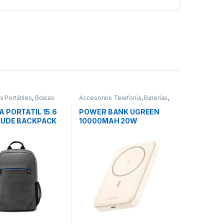
 Portátiles
,
Bolsas
Accesorios Telefonía
,
Baterías
,
 Portátiles
,
Movilidad
Movilidad
 PORTATIL 15.6
POWER BANK UGREEN
LUDE BACKPACK
10000MAH 20W
MAGNÉTICO