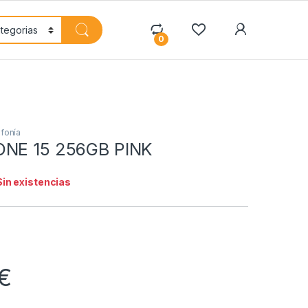
My Accoun
0
fonía
ONE 15 256GB PINK
Sin existencias
€