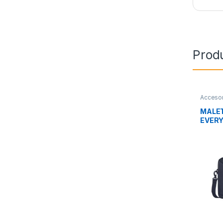
Prod
Accesor
Transpo
MALET
EVER