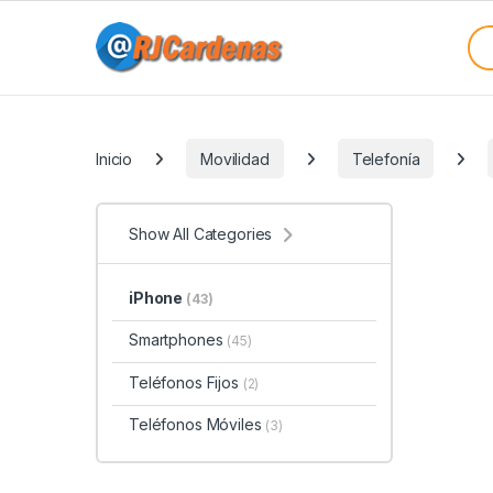
Skip to navigation
Skip to content
Sea
Categories
Inicio
Movilidad
Telefonía
Show All Categories
iPhone
(43)
Smartphones
(45)
Teléfonos Fijos
(2)
Teléfonos Móviles
(3)