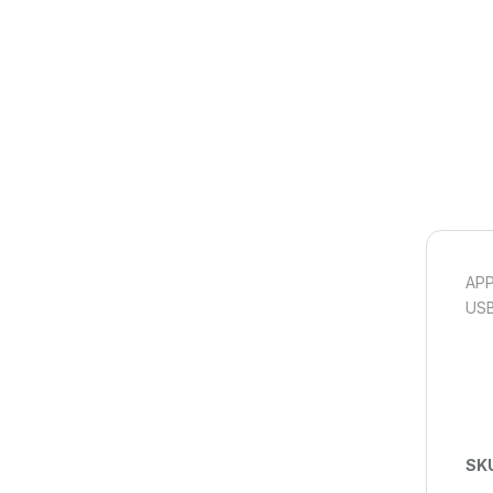
APP
USB
SK