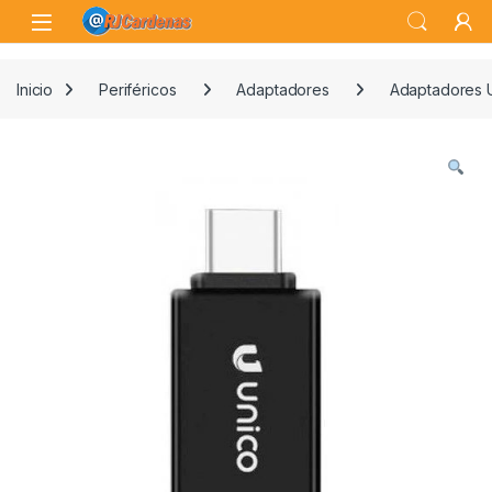
Skip to navigation
Skip to content
Open
Inicio
Periféricos
Adaptadores
Adaptadores 