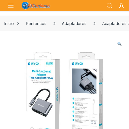
Skip to navigation
Skip to content
Open
Inicio
Periféricos
Adaptadores
Adaptadores 