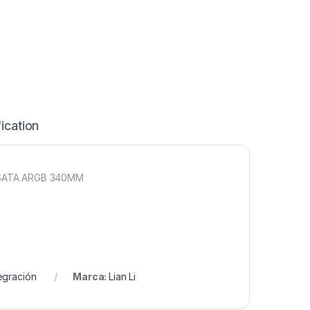
ication
A SATA ARGB 340MM
egración
Marca:
Lian Li