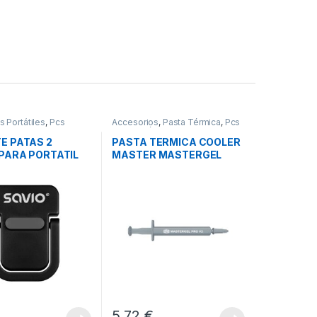
 Portátiles
,
Pcs
Accesorios
,
Pasta Térmica
,
Pcs
n
,
Soportes Notebook
Integración
E PATAS 2
PASTA TERMICA COOLER
 PARA PORTATIL
MASTER MASTERGEL
PB-04
PRO V2
€
5,72
€