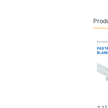
Prod
Accesor
Integra
PAST
BLANC
GRAM
3,2