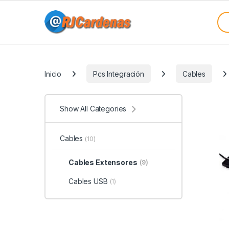
Skip to navigation
Skip to content
Sea
Categories
Inicio
Pcs Integración
Cables
Show All Categories
Cables
(10)
Cables Extensores
(9)
Cables USB
(1)