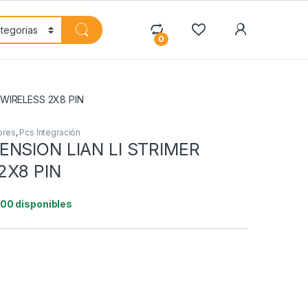
My Accoun
0
 WIRELESS 2X8 PIN
ores
,
Pcs Integración
ENSION LIAN LI STRIMER
2X8 PIN
100 disponibles