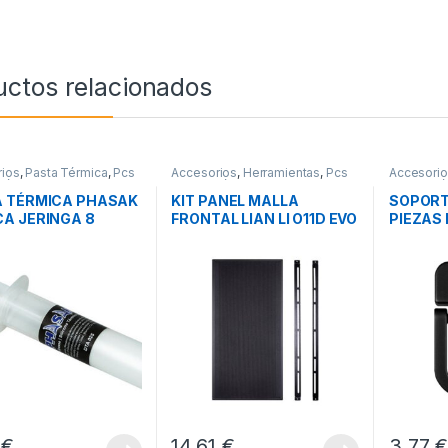
uctos relacionados
ios
,
Pasta Térmica
,
Pcs
Accesorios
,
Herramientas
,
Pcs
Accesorios
ción
Integración
Integració
A TÉRMICA PHASAK
KIT PANEL MALLA
SOPORT
A JERINGA 8
FRONTAL LIAN LI O11D EVO
PIEZAS
OS
RGB BLACK
SAVIO 
7
€
14,61
€
3,77