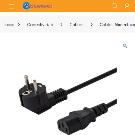
Skip to navigation
Skip to content
Open
Inicio
Conectividad
Cables
Cables Alimentaci