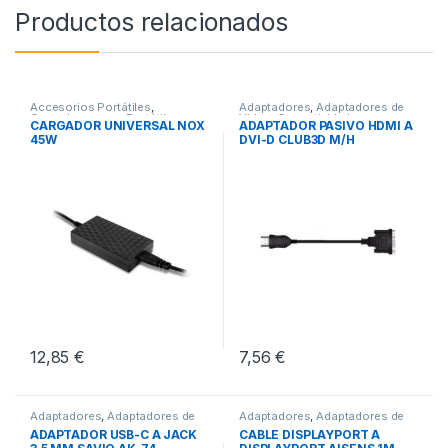
Productos relacionados
Accesorios Portátiles
,
Adaptadores
,
Adaptadores de
Cargadores para Portátiles
,
Video
,
Conectividad
CARGADOR UNIVERSAL NOX
ADAPTADOR PASIVO HDMI A
Conectividad
45W
DVI-D CLUB3D M/H
12,85
€
7,56
€
Adaptadores
,
Adaptadores de
Adaptadores
,
Adaptadores de
Audio
,
Conectividad
Video
,
Conectividad
ADAPTADOR USB-C A JACK
CABLE DISPLAYPORT A