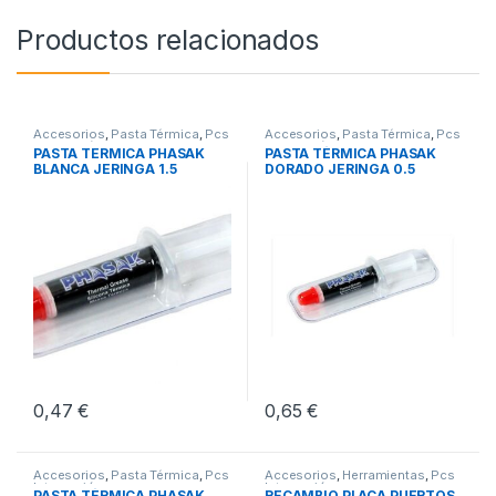
Productos relacionados
Accesorios
,
Pasta Térmica
,
Pcs
Accesorios
,
Pasta Térmica
,
Pcs
Integración
Integración
PASTA TERMICA PHASAK
PASTA TÉRMICA PHASAK
BLANCA JERINGA 1.5
DORADO JERINGA 0.5
GRAMOS
GRAMOS
0,47
€
0,65
€
Accesorios
,
Pasta Térmica
,
Pcs
Accesorios
,
Herramientas
,
Pcs
Integración
Integración
PASTA TÉRMICA PHASAK
RECAMBIO PLACA PUERTOS