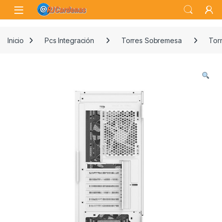
Skip to navigation
Skip to content
Open
Inicio
Pcs Integración
Torres Sobremesa
Tor