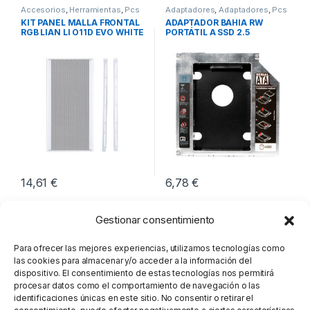
Accesorios
,
Herramientas
,
Pcs
Adaptadores
,
Adaptadores
,
Pcs
Integración
Integración
KIT PANEL MALLA FRONTAL
ADAPTADOR BAHÍA RW
RGB LIAN LI O11D EVO WHITE
PORTÁTIL A SSD 2.5
LOGILINK
14,61
€
6,78
€
Gestionar consentimiento
Para ofrecer las mejores experiencias, utilizamos tecnologías como
las cookies para almacenar y/o acceder a la información del
dispositivo. El consentimiento de estas tecnologías nos permitirá
procesar datos como el comportamiento de navegación o las
identificaciones únicas en este sitio. No consentir o retirar el