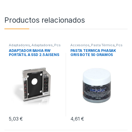
Productos relacionados
Adaptadores
,
Adaptadores
,
Pcs
Accesorios
,
Pasta Térmica
,
Pcs
Integración
Integración
ADAPTADOR BAHÍA RW
PASTA TERMICA PHASAK
PORTÁTIL A SSD 2.5 AISENS
GRIS BOTE 50 GRAMOS
9.5MM
5,03
€
4,61
€