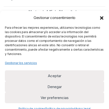
Mostrando 1–15 de 34 resultados
Gestionar consentimiento
1
2
3
Para ofrecer las mejores experiencias, utilizamos tecnologías como
las cookies para almacenar y/o acceder a la información del
dispositivo. El consentimiento de estas tecnologías nos permitirá
procesar datos como el comportamiento de navegación o las
identificaciones únicas en este sitio. No consentir o retirar el
consentimiento, puede afectar negativamente a ciertas características
y funciones.
Gestionar los servicios
Aceptar
Denegar
Ver preferencias
¿Alguna duda? Llámanos
+34 669 954 625
Política de cookies
Política de privacidad
Aviso legal