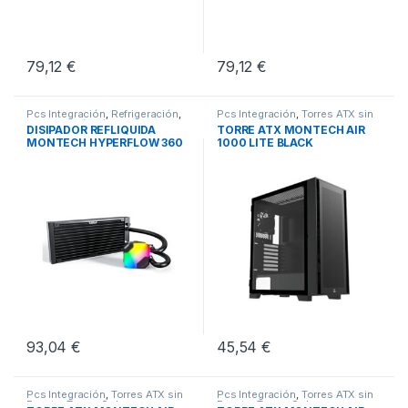
79,12
€
79,12
€
Pcs Integración
,
Refrigeración
,
Pcs Integración
,
Torres ATX sin
Refrigeración Líquida
Fuente
,
Torres Sobremesa
DISIPADOR REFLIQUIDA
TORRE ATX MONTECH AIR
MONTECH HYPERFLOW 360
1000 LITE BLACK
BLACK
93,04
€
45,54
€
Pcs Integración
,
Torres ATX sin
Pcs Integración
,
Torres ATX sin
Fuente
,
Torres Sobremesa
Fuente
,
Torres Sobremesa