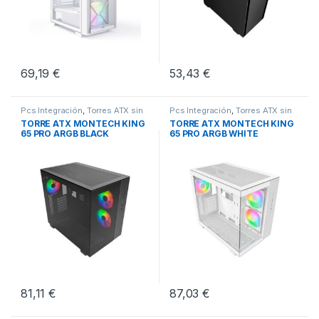
69,19
€
53,43
€
Pcs Integración
,
Torres ATX sin
Pcs Integración
,
Torres ATX sin
Fuente
,
Torres Sobremesa
Fuente
,
Torres Sobremesa
TORRE ATX MONTECH KING
TORRE ATX MONTECH KING
65 PRO ARGB BLACK
65 PRO ARGB WHITE
81,11
€
87,03
€