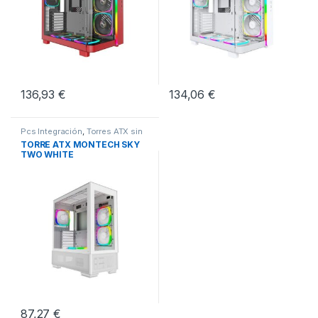
136,93
€
134,06
€
Pcs Integración
,
Torres ATX sin
Fuente
,
Torres Sobremesa
TORRE ATX MONTECH SKY
TWO WHITE
87,27
€