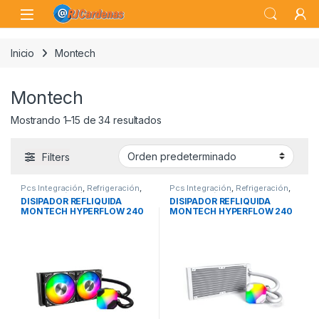
Skip to navigation
Skip to content
Open
Inicio
Montech
Montech
Mostrando 1–15 de 34 resultados
Filters
Pcs Integración
,
Refrigeración
,
Pcs Integración
,
Refrigeración
,
Refrigeración Líquida
Refrigeración Líquida
DISIPADOR REFLIQUIDA
DISIPADOR REFLIQUIDA
MONTECH HYPERFLOW 240
MONTECH HYPERFLOW 240
BLACK
WHITE