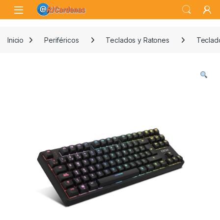
Skip to navigation
Skip to content
Open
Inicio
Periféricos
Teclados y Ratones
Teclad