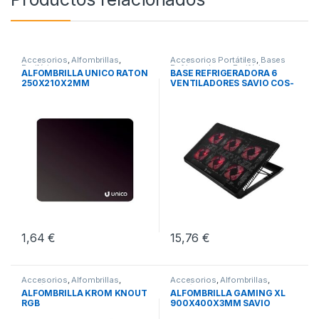
Accesorios
,
Alfombrillas
,
Accesorios Portátiles
,
Bases
Periféricos
Refrigeradoras
,
Periféricos
ALFOMBRILLA UNICO RATON
BASE REFRIGERADORA 6
250X210X2MM
VENTILADORES SAVIO COS-
01
1,64
€
15,76
€
Accesorios
,
Alfombrillas
,
Accesorios
,
Alfombrillas
,
Periféricos
Periféricos
ALFOMBRILLA KROM KNOUT
ALFOMBRILLA GAMING XL
RGB
900X400X3MM SAVIO
GPCXL