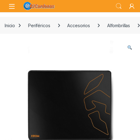
Skip to navigation
Skip to content
Open
Inicio
Periféricos
Accesorios
Alfombrillas