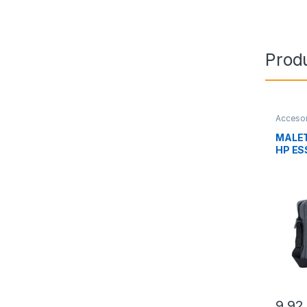
Prod
Accesor
Transpo
MALET
HP ES
9,9