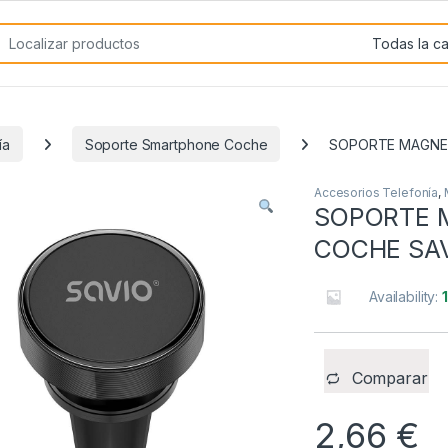
rch for:
ía
Soporte Smartphone Coche
SOPORTE MAGNET
Accesorios Telefonía
,
SOPORTE 
COCHE SAV
Availability:
Comparar
2,66
€