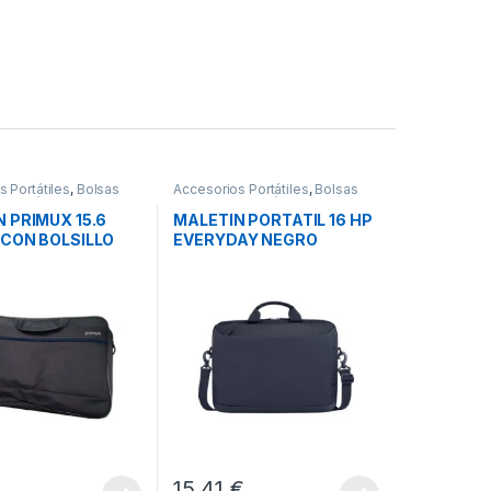
 Portátiles
,
Bolsas
Accesorios Portátiles
,
Bolsas
 Portátiles
,
Movilidad
Transporte Portátiles
,
Movilidad
 PRIMUX 15.6
MALETIN PORTATIL 16 HP
 CON BOLSILLO
EVERYDAY NEGRO
€
15,41
€