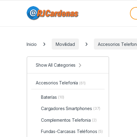
Skip to navigation
Skip to content
Sea
Categories
Inicio
Movilidad
Accesorios Telefon
Show All Categories
Accesorios Telefonía
(61)
Baterías
(10)
Cargadores Smartphones
(37)
Complementos Telefonia
(2)
Fundas-Carcasas Teléfonos
(5)