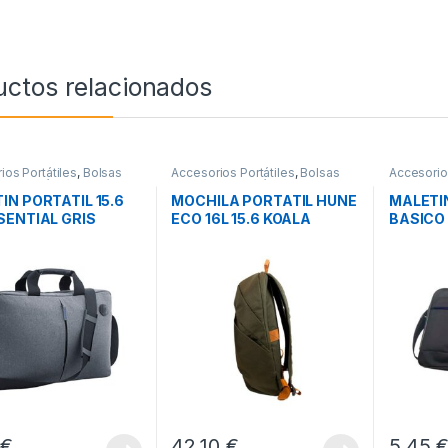
uctos relacionados
ios Portátiles
,
Bolsas
Accesorios Portátiles
,
Bolsas
Accesorios
rte Portátiles
,
Movilidad
Transporte Portátiles
,
Movilidad
Transporte
IN PORTATIL 15.6
MOCHILA PORTATIL HUNE
MALETIN
SENTIAL GRIS
ECO 16L 15.6 KOALA
BASICO
VERDE OLIVA
NEGRO
2
€
42,10
€
5,45