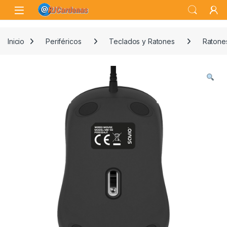
Skip to navigation
Skip to content
Open
Inicio
Periféricos
Teclados y Ratones
Ratone