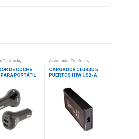
s Telefonía
,
Accesorios Telefonía
,
es Smartphones
,
Cargadores Smartphones
,
Movilidad
OR DE COCHE
CARGADOR CLUB3D 5
 PARA PORTÁTIL
PUERTOS 111W USB-A
USB-C