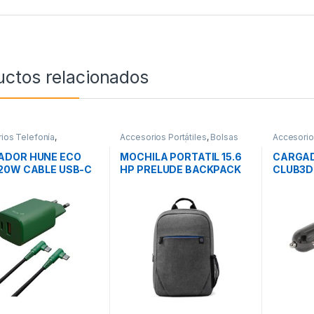
uctos relacionados
ios Telefonía
,
Accesorios Portátiles
,
Bolsas
Accesorio
ores Smartphones
,
Transporte Portátiles
,
Movilidad
Cargador
ad
Movilidad
ADOR HUNE ECO
MOCHILA PORTATIL 15.6
CARGAD
20W CABLE USB-C
HP PRELUDE BACKPACK
CLUB3D
-C
GRIS
36W