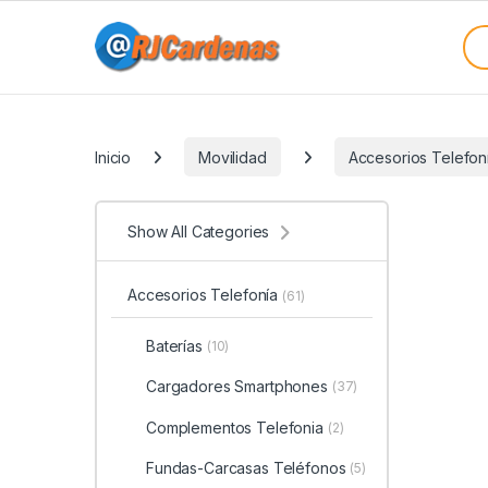
Skip to navigation
Skip to content
Sea
Categories
Inicio
Movilidad
Accesorios Telefon
Show All Categories
Accesorios Telefonía
(61)
Baterías
(10)
Cargadores Smartphones
(37)
Complementos Telefonia
(2)
Fundas-Carcasas Teléfonos
(5)