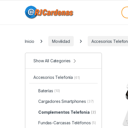
Skip to navigation
Skip to content
Sea
Categories
Inicio
Movilidad
Accesorios Telefon
Show All Categories
Accesorios Telefonía
(61)
Baterías
(10)
Cargadores Smartphones
(37)
Complementos Telefonia
(2)
Fundas-Carcasas Teléfonos
(5)