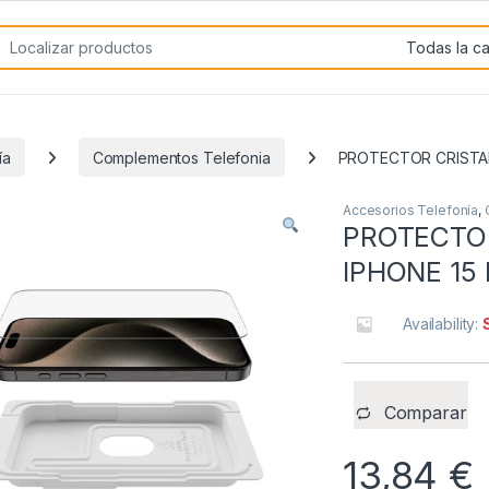
rch for:
ía
Complementos Telefonia
PROTECTOR CRISTAL
Accesorios Telefonía
,
PROTECTOR
IPHONE 15
Availability:
Comparar
13,84
€