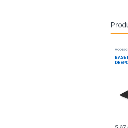
Prod
Accesor
Refrige
BASE 
DEEPC
NEGR
5,67