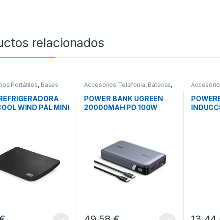
uctos relacionados
ios Portátiles
,
Bases
Accesorios Telefonía
,
Baterías
,
Accesorio
radoras
,
Movilidad
Movilidad
Movilidad
REFRIGERADORA
POWER BANK UGREEN
POWERB
OOL WIND PAL MINI
20000MAH PD 100W
INDUCC
O
BA-06 
€
49,58
€
13,44