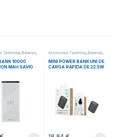
s Telefonía
,
Baterías
,
Accesorios Telefonía
,
Baterías
,
Movilidad
ANK 10000
MINI POWER BANK UNI DE
ION MAH SAVIO
CARGA RÁPIDA DE 22.5W
BLANCO
€
18,84
€