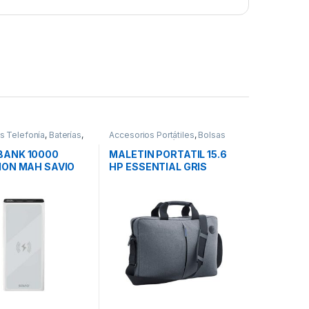
s Telefonía
,
Baterías
,
Accesorios Portátiles
,
Bolsas
Transporte Portátiles
,
Movilidad
ANK 10000
MALETIN PORTATIL 15.6
ION MAH SAVIO
HP ESSENTIAL GRIS
BLANCO