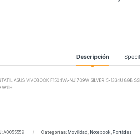
Descripción
Specif
TATIL ASUS VIVOBOOK F1504VA-NJ1709W SILVER I5-1334U 8GB SSD
 W11H
U:
A0055559
Categorías:
Movilidad
,
Notebook
,
Portátiles