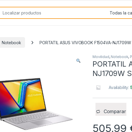
rch for:
Notebook
PORTATIL ASUS VIVOBOOK F1504VA-NJ1709W 
Movilidad
,
Notebook
,
P
PORTATIL 
NJ1709W S
Availability:
Comparar
505,99