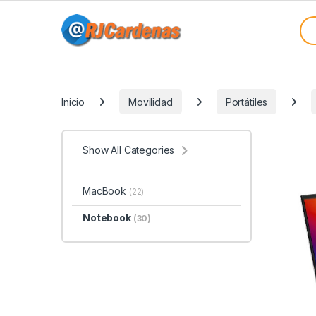
Skip to navigation
Skip to content
Sea
Categories
Inicio
Movilidad
Portátiles
Show All Categories
MacBook
(22)
Notebook
(30)