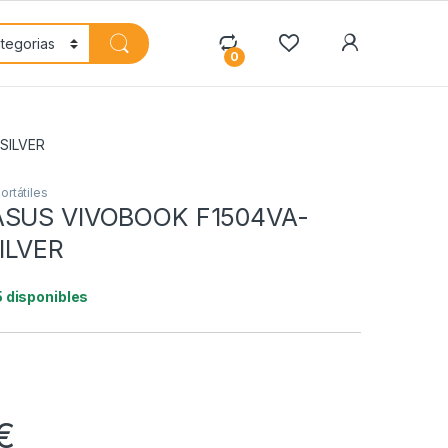
My Accoun
0
SILVER
ortátiles
ASUS VIVOBOOK F1504VA-
ILVER
5 disponibles
€