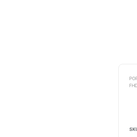
POR
FHD
SK