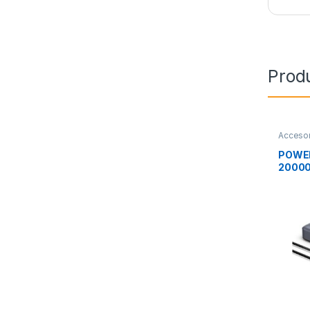
Prod
Accesor
Movilid
POWE
2000