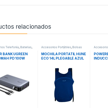
uctos relacionados
ios Telefonía
,
Baterías
,
Accesorios Portátiles
,
Bolsas
Accesorio
ad
Transporte Portátiles
,
Movilidad
Movilidad
R BANK UGREEN
MOCHILA PORTATIL HUNE
POWERB
0MAH PD 100W
ECO 14L PLEGABLE AZUL
INDUCC
OCEANO
BA-06 