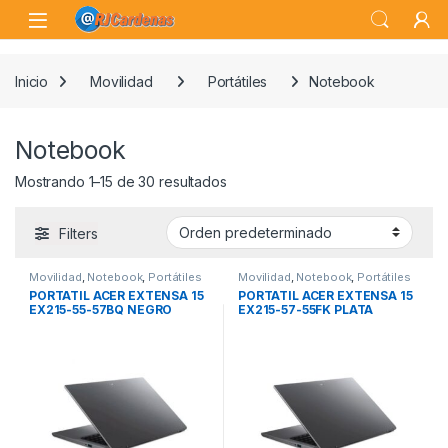
Skip to navigation
Skip to content
Open
Inicio
Movilidad
Portátiles
Notebook
Notebook
Mostrando 1–15 de 30 resultados
Filters
Movilidad
,
Notebook
,
Portátiles
Movilidad
,
Notebook
,
Portátiles
PORTATIL ACER EXTENSA 15
PORTATIL ACER EXTENSA 15
EX215-55-57BQ NEGRO
EX215-57-55FK PLATA