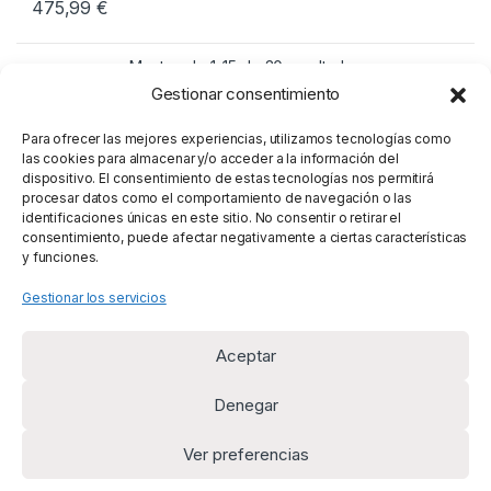
475,99
€
Mostrando 1–15 de 30 resultados
Gestionar consentimiento
1
2
Para ofrecer las mejores experiencias, utilizamos tecnologías como
las cookies para almacenar y/o acceder a la información del
dispositivo. El consentimiento de estas tecnologías nos permitirá
procesar datos como el comportamiento de navegación o las
identificaciones únicas en este sitio. No consentir o retirar el
consentimiento, puede afectar negativamente a ciertas características
y funciones.
Gestionar los servicios
Aceptar
Denegar
Ver preferencias
¿Alguna duda? Llámanos