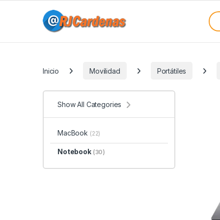
Skip to navigation
Skip to content
Sea
Categories
Inicio
Movilidad
Portátiles
Show All Categories
MacBook
(22)
Notebook
(30)