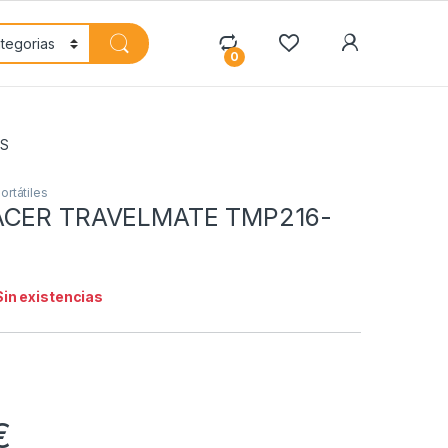
My Accoun
0
IS
ortátiles
ACER TRAVELMATE TMP216-
Sin existencias
€