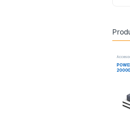
Prod
Accesor
Movilid
POWE
2000