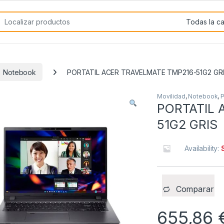
rch for:
Notebook
PORTATIL ACER TRAVELMATE TMP216-51G2 GR
Movilidad
,
Notebook
,
P
PORTATIL 
51G2 GRIS
Availability:
Comparar
655,86