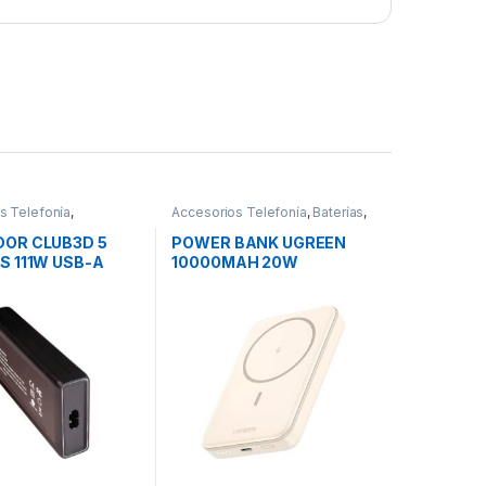
s Telefonía
,
Accesorios Telefonía
,
Baterías
,
es Smartphones
,
Movilidad
OR CLUB3D 5
POWER BANK UGREEN
S 111W USB-A
10000MAH 20W
MAGNÉTICO