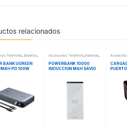
uctos relacionados
ios Telefonía
,
Baterías
,
Accesorios Telefonía
,
Baterías
,
Accesorio
ad
Movilidad
Cargador
Movilidad
R BANK UGREEN
POWERBANK 10000
CARGAD
0MAH PD 100W
INDUCCION MAH SAVIO
PUERTO
BA-06 BLANCO
USB-C