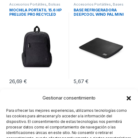
Accesorios Portátiles
,
Bolsas
Accesorios Portátiles
,
Bases
Transporte Portátiles
,
Movilidad
Refrigeradoras
,
Movilidad
MOCHILA PORTATIL 15.6 HP
BASE REFRIGERADORA
PRELUDE PRO RECYCLED
DEEPCOOL WIND PAL MINI
NEGRO
26,69
€
5,67
€
Gestionar consentimiento
Para ofrecer las mejores experiencias, utilizamos tecnologías como
las cookies para almacenar y/o acceder a la información del
dispositivo. El consentimiento de estas tecnologías nos permitirá
procesar datos como el comportamiento de navegación o las
identificaciones únicas en este sitio. No consentir o retirar el