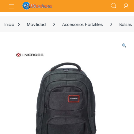
Skip to navigation
Skip to content
Open
Inicio
Movilidad
Accesorios Portátiles
Bolsas 