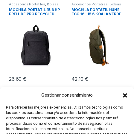
Accesorios Portátiles
,
Bolsas
Accesorios Portátiles
,
Bolsas
Transporte Portátiles
,
Movilidad
Transporte Portátiles
,
Movilidad
MOCHILA PORTATIL 15.6 HP
MOCHILA PORTATIL HUNE
PRELUDE PRO RECYCLED
ECO 16L 15.6 KOALA VERDE
OLIVA
26,69
€
42,10
€
Gestionar consentimiento
Para ofrecer las mejores experiencias, utilizamos tecnologías como
las cookies para almacenar y/o acceder a la información del
dispositivo. El consentimiento de estas tecnologías nos permitirá
procesar datos como el comportamiento de navegación o las
identificaciones únicas en este sitio. No consentir o retirar el