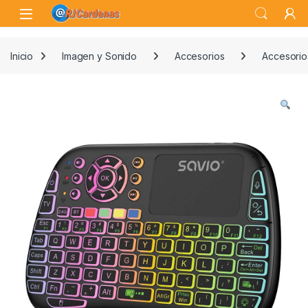
Skip to navigation
Skip to content
Open
Inicio
Imagen y Sonido
Accesorios
Accesorio