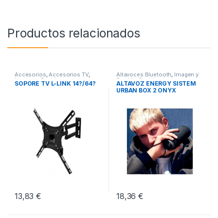
Productos relacionados
Accesorios
,
Accesorios TV
,
Altavoces Bluetooth
,
Imagen y
Imagen y Sonido
Sonido
,
Sonido
SOPORE TV L-LINK 14?/64?
ALTAVOZ ENERGY SISTEM
URBAN BOX 2 ONYX
13,83
€
18,36
€