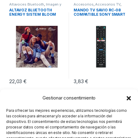
Altavoces Bluetooth
,
Imagen y
Accesorios
,
Accesorios TV
,
Sonido
,
Sonido
Imagen y Sonido
ALTAVOZ BLUETOOTH
MANDO TV SAVIO RC-08
ENERGY SISTEM BLOOM
COMPATIBLE SONY SMART
MINT
TV
22,03
€
3,83
€
Gestionar consentimiento
Para ofrecer las mejores experiencias, utilizamos tecnologías como
las cookies para almacenar y/o acceder a la información del
dispositivo. El consentimiento de estas tecnologías nos permitirá
procesar datos como el comportamiento de navegación o las
identificaciones únicas en este sitio. No consentir o retirar el